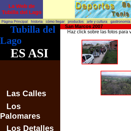
La Web de
Tubilla del Lago
|
|
|
|
|
Página Principal
historia
cómo llegar
productos
arte y cultura
gastronomía
Tubilla del
San Marcos 2007
Haz click sobre las fotos para 
Lago
ES ASI
Las Calles
Los
Palomares
Los Detalles