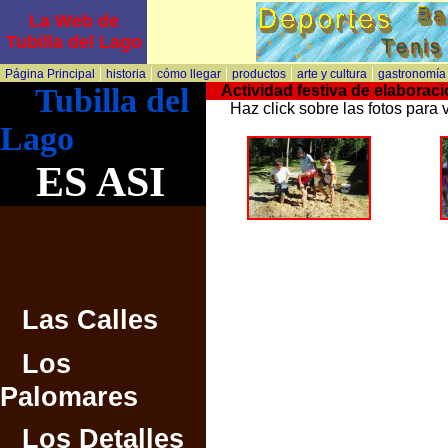
La Web de
Tubilla del Lago
|
|
|
|
|
Página Principal
historia
cómo llegar
productos
arte y cultura
gastronomía
Tubilla del
Actividad festiva de elabor
Haz click sobre las fotos para 
Lago
ES ASI
Las Calles
Los
Palomares
Los Detalles