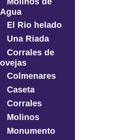
Molinos de
Agua
El Rio helado
Una Riada
Corrales de
ovejas
Colmenares
Caseta
Corrales
Molinos
Monumento