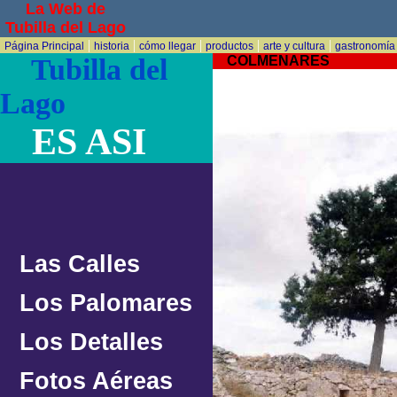
La Web de
Tubilla del Lago
|
|
|
|
|
Página Principal
historia
cómo llegar
productos
arte y cultura
gastronomía
Tubilla del
COLMENARES
Lago
ES ASI
Las Calles
Los Palomares
Los Detalles
Fotos Aéreas