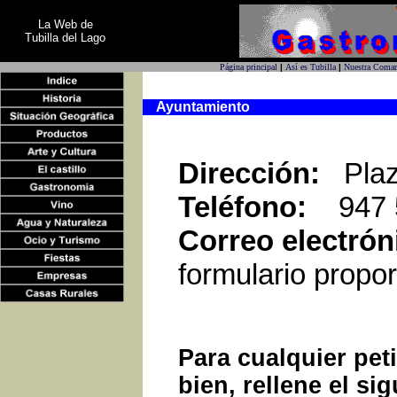
La Web de
Tubilla del Lago
Página principal
|
Así es Tubilla
|
Nuestra Comar
Ayuntamiento
Dirección:
Plaz
Teléfono:
947 5
Correo electrón
formulario propo
Para cualquier pet
bien, rellene el si