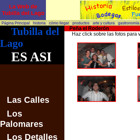
La Web de
Tubilla del Lago
|
|
|
|
|
Página Principal
historia
cómo llegar
productos
arte y cultura
gastronomía
Tubilla del
Peña el Roderón
Haz click sobre las fotos para 
Lago
ES ASI
Las Calles
Los
Palomares
Los Detalles