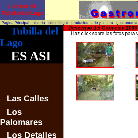
La Web de
Tubilla del Lago
|
|
|
|
|
Página Principal
historia
cómo llegar
productos
arte y cultura
gastronomía
Tubilla del
Descenso del Gromejón 2
Haz click sobre las fotos para 
Lago
ES ASI
Las Calles
Los
Palomares
Los Detalles