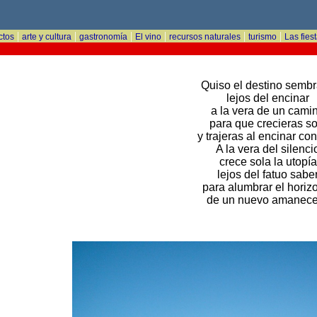
|
|
|
|
|
|
ctos
arte y cultura
gastronomía
El vino
recursos naturales
turismo
Las fies
Quiso el destino sembr
lejos del encinar
a la vera de un cami
para que crecieras so
y trajeras al encinar con
A la vera del silenci
crece sola la utopía
lejos del fatuo sabe
para alumbrar el horiz
de un nuevo amanece