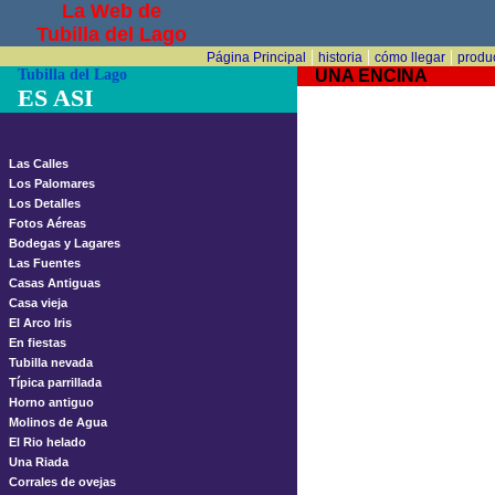
La Web de
Tubilla del Lago
|
|
|
Página Principal
historia
cómo llegar
produ
Tubilla del Lago
UNA ENCINA
ES ASI
Las Calles
Los Palomares
Los Detalles
Fotos Aéreas
Bodegas y Lagares
Las Fuentes
Casas Antiguas
Casa vieja
El Arco Iris
En fiestas
Tubilla nevada
Típica parrillada
Horno antiguo
Molinos de Agua
El Rio helado
Una Riada
Corrales de ovejas