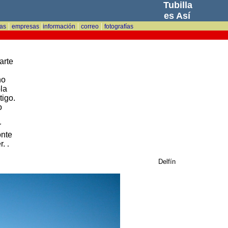
Tubilla
es Así
|
|
|
|
tas
empresas
información
correo
fotografías
arte
no
la
tigo.
o
r
onte
r.
.
Delfín