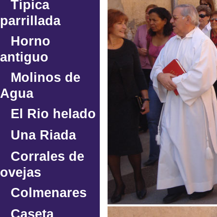
Típica
parrillada
Horno
antiguo
Molinos de
Agua
El Rio helado
Una Riada
Corrales de
ovejas
Colmenares
Caseta