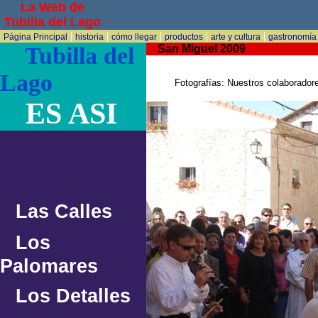
La Web de
Tubilla del Lago
|
|
|
|
|
Página Principal
historia
cómo llegar
productos
arte y cultura
gastronomía
Tubilla del
San Miguel 2009
Lago
Fotografías: Nuestros colaborador
ES ASI
Las Calles
Los
Palomares
Los Detalles