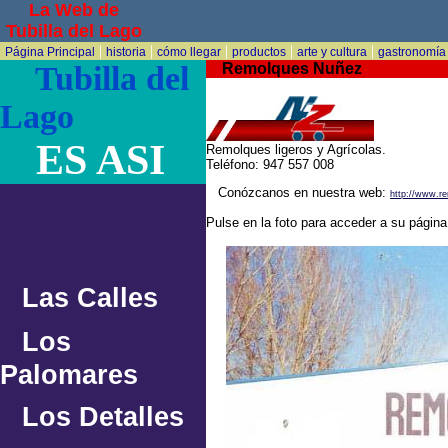
La Web de
Tubilla del Lago
|
|
|
|
|
Página Principal
historia
cómo llegar
productos
arte y cultura
gastronomía
Tubilla del
Remolques Nuñez
Lago
ES ASI
Remolques ligeros y Agrícolas.
Teléfono: 947 557 008
Conózcanos en nuestra web:
http://www.r
Pulse en la foto para acceder a su págin
Las Calles
Los
Palomares
Los Detalles