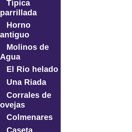
Típica
parrillada
Horno
antiguo
Molinos de
Agua
El Rio helado
Una Riada
Corrales de
ovejas
Colmenares
Caseta