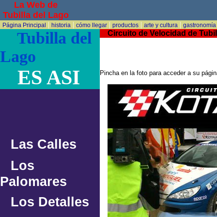
La Web de
Tubilla del Lago
|
|
|
|
|
Página Principal
historia
cómo llegar
productos
arte y cultura
gastronomía
Tubilla del
Circuito de Velocidad de Tubill
Lago
ES ASI
Pincha en la foto para acceder a su pági
Las Calles
Los
Palomares
Los Detalles