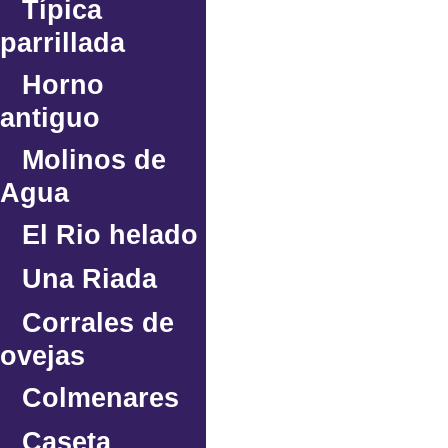
Típica
parrillada
Horno
antiguo
Molinos de
Agua
El Rio helado
Una Riada
Corrales de
ovejas
Colmenares
Caseta