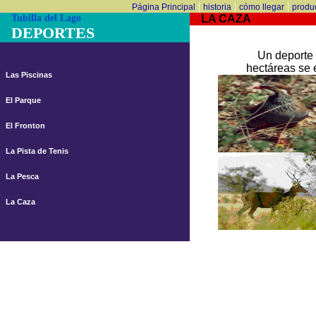
|
|
|
Página Principal
historia
cómo llegar
produ
Tubilla del Lago
LA CAZA
DEPORTES
Un deporte qu
hectáreas se 
Las Piscinas
El Parque
El Fronton
La Pista de Tenis
La Pesca
La Caza