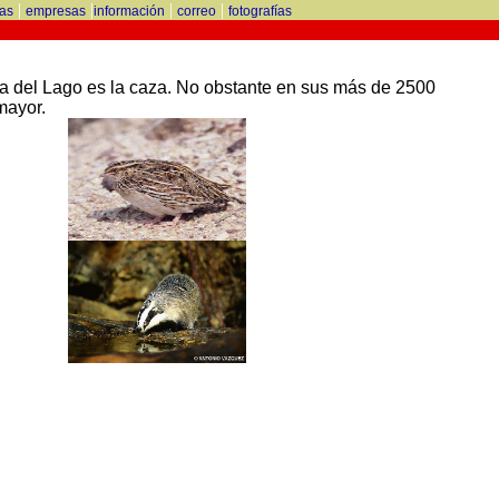
|
|
|
|
tas
empresas
información
correo
fotografías
a del Lago es la caza. No obstante en sus más de 2500
mayor.