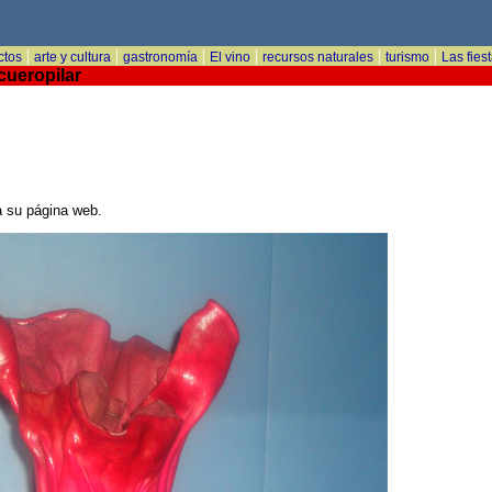
|
|
|
|
|
|
ctos
arte y cultura
gastronomía
El vino
recursos naturales
turismo
Las fies
cueropilar
a su página web.