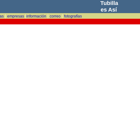
Tubilla
es Así
|
|
|
|
tas
empresas
información
correo
fotografías