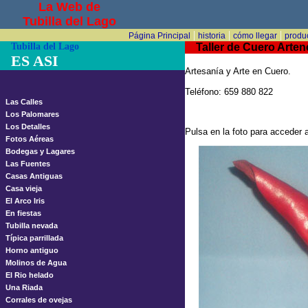
La Web de
Tubilla del Lago
|
|
|
Página Principal
historia
cómo llegar
produ
Tubilla del Lago
Taller de Cuero Arten
ES ASI
Artesanía y Arte en Cuero.
Teléfono: 659 880 822
Las Calles
Los Palomares
Los Detalles
Pulsa en la foto para acceder 
Fotos Aéreas
Bodegas y Lagares
Las Fuentes
Casas Antiguas
Casa vieja
El Arco Iris
En fiestas
Tubilla nevada
Típica parrillada
Horno antiguo
Molinos de Agua
El Rio helado
Una Riada
Corrales de ovejas