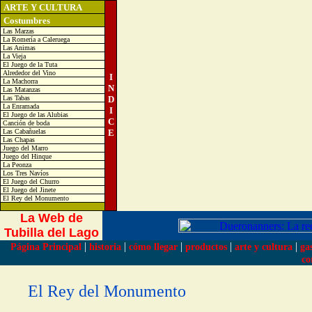
ARTE Y CULTURA
Costumbres
Las Marzas
La Romería a Caleruega
Las Animas
La Vieja
El Juego de la Tuta
Alrededor del Vino
I
La Machorra
N
Las Matanzas
Las Tabas
D
La Enramada
I
El Juego de las Alubias
C
Canción de boda
Las Cabañuelas
E
Las Chapas
Juego del Marro
Juego del Hinque
La Peonza
Los Tres Navíos
El Juego del Churro
El Juego del Jinete
El Rey del Monumento
La Web de
Tubilla del Lago
|
|
|
|
|
Página Principal
historia
cómo llegar
productos
arte y cultura
ga
co
El Rey del Monumento