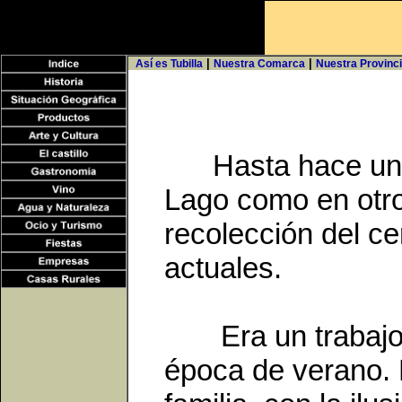
|
|
Así es Tubilla
Nuestra Comarca
Nuestra Provinc
Hasta hace unas
Lago como en otro
recolección del cer
actuales.
Era un trabajo m
época de verano. 