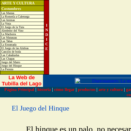
ARTE Y CULTURA
Costumbres
Las Marzas
La Romería a Caleruega
Las Animas
La Vieja
I
El Juego de la Tuta
N
Alrededor del Vino
La Machorra
D
Las Matanzas
I
Las Tabas
C
La Enramada
El Juego de las Alubias
E
Canción de boda
Las Cabañuelas
Las Chapas
Juego del Marro
Juego del Hinque
La Peonza
La Web de
Tubilla del Lago
|
|
|
|
|
Página Principal
historia
cómo llegar
productos
arte y cultura
ga
co
El Juego del Hinque
El hinque es un palo, no necesari