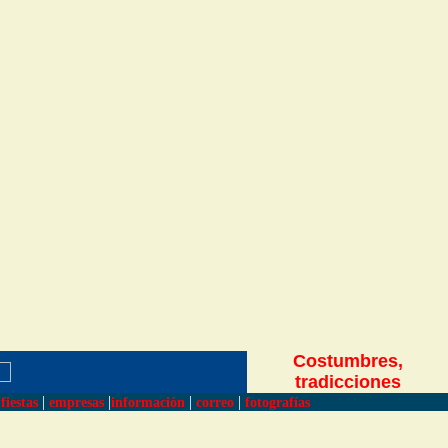
Costumbres,
tradicciones
|
|
|
|
fiestas
empresas
información
correo
fotografías