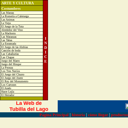
ARTE Y CULTURA
Costumbres
Las Marzas
La Romería a Caleruega
Las Animas
La Vieja
El Juego de la Tuta
Alrededor del Vino
La Machorra
Las Matanzas
I
Las Tabas
N
La Enramada
El Juego de las Alubias
D
Canción de boda
I
Las Cabañuelas
C
Las Chapas
Juego del Marro
E
Juego del Hinque
La Peonza
Los Tres Navíos
El Juego del Churro
El Juego del Jinete
El Rey del Monumento
Los Cartones
El Arado
Hacer Lejía
El Herrador
La Web de
Tubilla del Lago
|
|
|
Página Principal
historia
cómo llegar
producto