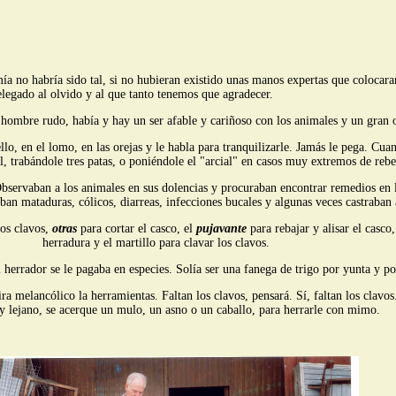
no habría sido tal, si no hubieran existido unas manos expertas que colocaran 
elegado al olvido y al que tanto tenemos que agradecer.
 hombre rudo, había y hay un ser afable y cariñoso con los animales y un gran o
uello, en el lomo, en las orejas y le habla para tranquilizarle. Jamás le pega. C
, trabándole tres patas, o poniéndole el "arcial" en casos muy extremos de rebe
Observaban a los animales en sus dolencias y procuraban encontrar remedios en l
aban mataduras, cólicos, diarreas, infecciones bucales y algunas veces castraban
los clavos,
otras
para cortar el casco, el
pujavante
para rebajar y alisar el casco
herradura y el martillo
para clavar los clavos.
 herrador se le pagaba en especies. Solía ser una fanega de trigo por yunta y po
a melancólico la herramientas. Faltan los clavos, pensará. Sí, faltan los clavo
 lejano, se acerque un mulo, un asno o un caballo, para herrarle con mimo.