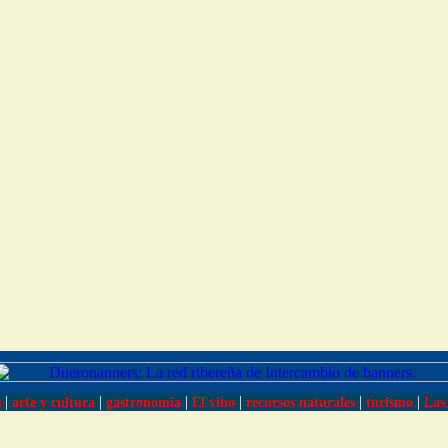
|
|
|
|
|
|
s
arte y cultura
gastronomía
El vino
recursos naturales
turismo
Las 