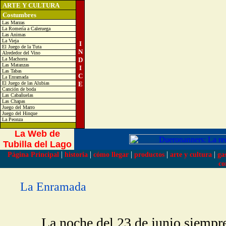
ARTE Y CULTURA
Costumbres
Las Marzas
La Romería a Caleruega
Las Animas
La Vieja
I
El Juego de la Tuta
N
Alrededor del Vino
La Machorra
D
Las Matanzas
I
Las Tabas
C
La Enramada
El Juego de las Alubias
E
Canción de boda
Las Cabañuelas
Las Chapas
Juego del Marro
Juego del Hinque
La Peonza
La Web de
Tubilla del Lago
|
|
|
|
|
Página Principal
historia
cómo llegar
productos
arte y cultura
ga
co
La Enramada
La noche del 23 de junio siempre 