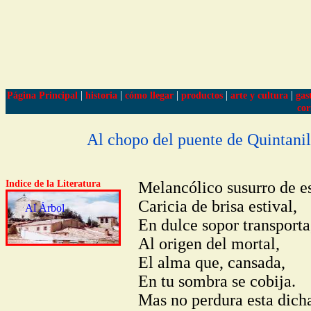
|
|
|
|
|
Página Principal
historia
cómo llegar
productos
arte y cultura
gas
cor
Al chopo del puente de Quintanil
Indice de la Literatura
Melancólico susurro de e
Caricia de brisa estival,
Al Árbol
En dulce sopor transporta
Al origen del mortal,
El alma que, cansada,
En tu sombra se cobija.
Mas no perdura esta dich