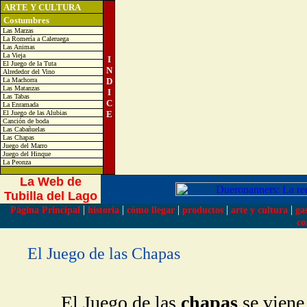
ARTE Y CULTURA
Costumbres
Las Marzas
La Romería a Caleruega
Las Animas
La Vieja
I
El Juego de la Tuta
N
Alrededor del Vino
La Machorra
D
Las Matanzas
I
Las Tabas
C
La Enramada
El Juego de las Alubias
E
Canción de boda
Las Cabañuelas
Las Chapas
Juego del Marro
Juego del Hinque
La Peonza
La Web de
Tubilla del Lago
|
|
|
|
|
Página Principal
historia
cómo llegar
productos
arte y cultura
ga
co
El Juego de las Chapas
El Juego de las
chapas
se viene