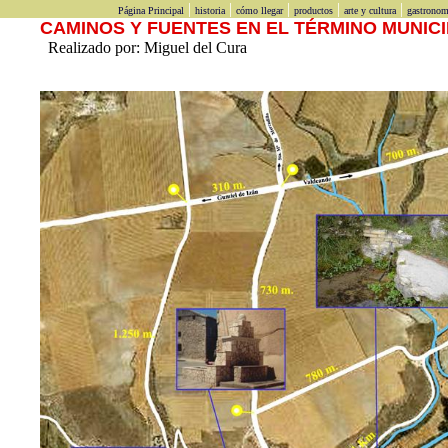
|
|
|
|
|
Página Principal
historia
cómo llegar
productos
arte y cultura
gastronom
CAMINOS Y FUENTES EN EL TÉRMINO MUNICIP
Realizado por: Miguel del Cura