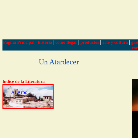
|
|
|
|
|
Página Principal
historia
cómo llegar
productos
arte y cultura
gas
cor
Un Atardecer
Indice de la Literatura
Al Árbol