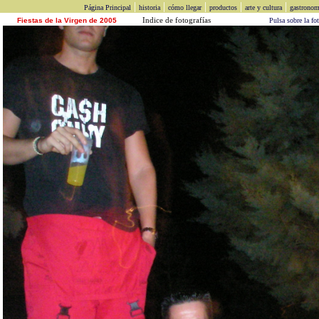
|
|
|
|
|
Página Principal
historia
cómo llegar
productos
arte y cultura
gastronom
Indice de fotografías
Fiestas de la Virgen de 2005
Pulsa sobre la foto para 