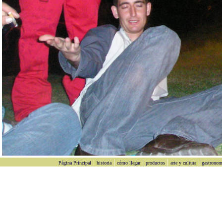
|
|
|
|
|
Página Principal
historia
cómo llegar
productos
arte y cultura
gastronom