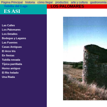
|
|
|
|
|
Página Principal
historia
cómo llegar
productos
arte y cultura
gastronomía
Tubilla del Lago
LOS PALOMARES
ES ASI
Las Calles
Los Palomares
Los Detalles
Bodegas y Lagares
Las Fuentes
Casas Antiguas
El Arco Iris
En fiestas
Tubilla nevada
Típica parrillada
Horno antiguo
El Rio helado
Una Riada